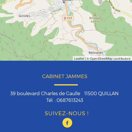
Leaflet
| © OpenStreetMap contributors
CABINET JAMMES
39 boulevard Charles de Gaulle
11500
QUILLAN
Tél. :
0687613243
SUIVEZ-NOUS !