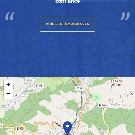
confiance
VOIR LES TÉMOIGNAGES
+
−