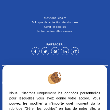
Mentions Légales
Politique de protection des données
Gérer les cookies
Notre barème d'honoraires
PARTAGER :
Afin de vous offrir un confort de lecture permanent, depuis
votre PC, votre tablette ou votre smartphone, notre site s'adapte
automatiquement aux différents types d'écrans
Nous utiliserons uniquement les données personnelles
pour lesquelles vous avez donné votre accord. Vous
pouvez les modifier à n'importe quel moment via la
Logiciel transaction
Site internet immobilier
rubrique "Gérer les cookies" en bas de notre site, à
Référencement immobilier