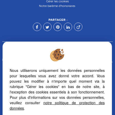
Gérer les cookies
Notre barème d'honoraires
PARTAGER :
Afin de vous offrir un confort de lecture permanent, depuis
votre PC, votre tablette ou votre smartphone, notre site s'adapte
automatiquement aux différents types d'écrans
Nous utiliserons uniquement les données personnelles
pour lesquelles vous avez donné votre accord. Vous
pouvez les modifier à n'importe quel moment via la
Logiciel de transaction
Création site internet immobilier
rubrique "Gérer les cookies" en bas de notre site, à
Référencement site immobilier
l'exception des cookies essentiels à son fonctionnement.
Pour plus d'informations sur vos données personnelles,
veuillez consulter
notre politique de protection des
données
.