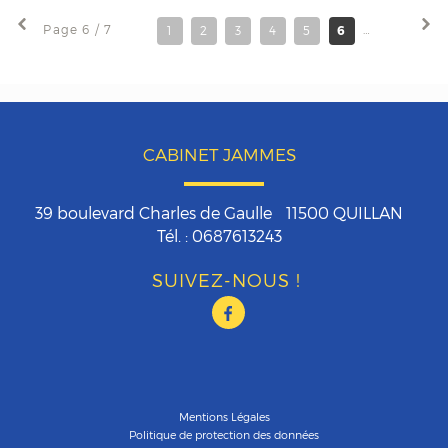
Page 6 / 7
1
2
3
4
5
6
7
CABINET JAMMES
39 boulevard Charles de Gaulle
11500
QUILLAN
Tél. :
0687613243
SUIVEZ-NOUS !
Mentions Légales
Politique de protection des données