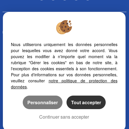
To offer you a permanent reading comfort, from your PC, tablet
or smartphone, our site automatically adapts to different types
of screens
Nous utiliserons uniquement les données personnelles
pour lesquelles vous avez donné votre accord. Vous
Transaction software
pouvez les modifier à n'importe quel moment via la
Real Estate website creation
rubrique "Gérer les cookies" en bas de notre site, à
SEO real estate website
l'exception des cookies essentiels à son fonctionnement.
Pour plus d'informations sur vos données personnelles,
veuillez consulter
notre politique de protection des
données
.
Personnaliser
Tout accepter
Continuer sans accepter